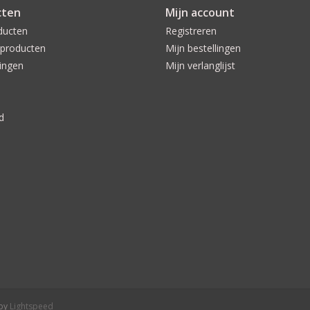
cten
Mijn account
ducten
Registreren
producten
Mijn bestellingen
ingen
Mijn verlanglijst
d
 by
Lightspeed