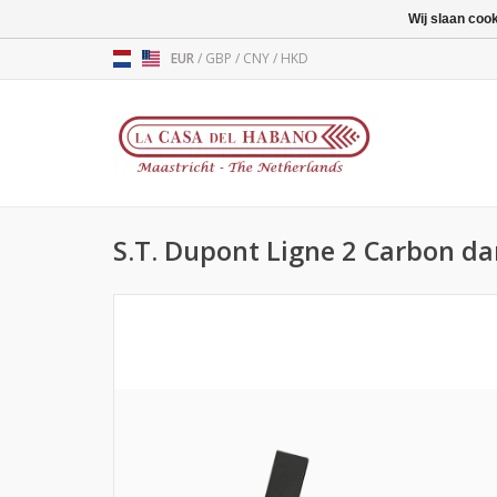
Wij slaan coo
EUR
/
GBP
/
CNY
/
HKD
S.T. Dupont Ligne 2 Carbon da