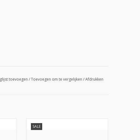
glijst toevoegen
/
Toevoegen om te vergelijken
/
Afdrukken
Glaci
S.T. Dupont Cigar Cutter Carbon Dark
SALE
Storm
GEN
TOEVOEGEN AAN WINKELWAGEN