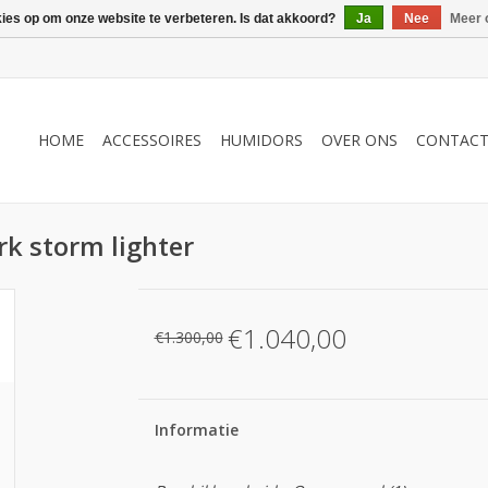
kies op om onze website te verbeteren. Is dat akkoord?
Ja
Nee
Meer 
HOME
ACCESSOIRES
HUMIDORS
OVER ONS
CONTAC
rk storm lighter
€1.040,00
€1.300,00
Informatie