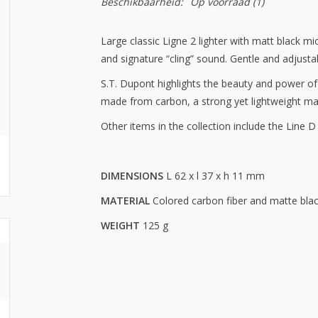
Beschikbaarheid:
Op voorraad
(1)
Large classic Ligne 2 lighter with matt black m
and signature “cling” sound. Gentle and adjusta
S.T. Dupont highlights the beauty and power of 
made from carbon, a strong yet lightweight mat
Other items in the collection include the Line D
DIMENSIONS
L 62 x l 37 x h 11 mm
MATERIAL
Colored carbon fiber and matte blac
WEIGHT
125 g