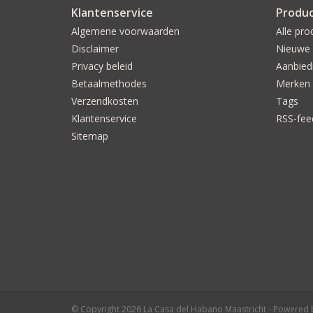
Klantenservice
Produ
Algemene voorwaarden
Alle pro
Disclaimer
Nieuwe 
Privacy beleid
Aanbied
Betaalmethodes
Merken
Verzendkosten
Tags
Klantenservice
RSS-fee
Sitemap
© Copyright 2026 La Casa del Habano Maastricht - Powered