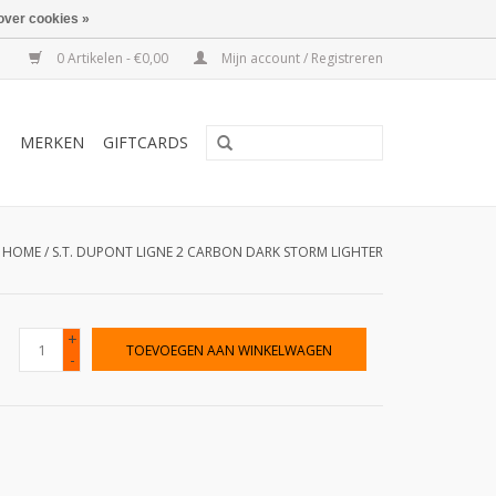
over cookies »
0 Artikelen - €0,00
Mijn account / Registreren
T
MERKEN
GIFTCARDS
HOME
/
S.T. DUPONT LIGNE 2 CARBON DARK STORM LIGHTER
+
TOEVOEGEN AAN WINKELWAGEN
-