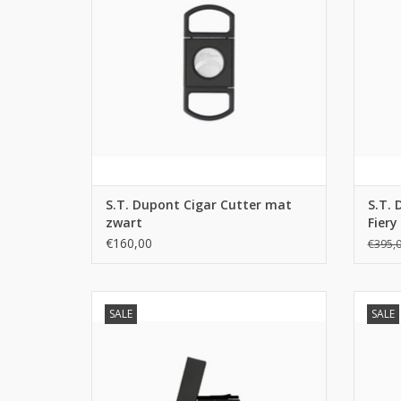
S.T. Dupont Cigar Cutter mat
S.T. 
zwart
Fiery
€160,00
€395,
S.T. Dupont Ligne 2 Carbon fiery lava
S.T. 
SALE
SALE
TO