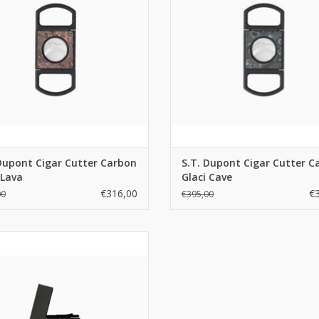
Dupont Cigar Cutter Carbon
S.T. Dupont Cigar Cutter C
 Lava
Glaci Cave
€316,00
€
00
€395,00
Dupont Ligne 2 Carbon glacial cave
EVOEGEN AAN WINKELWAGEN