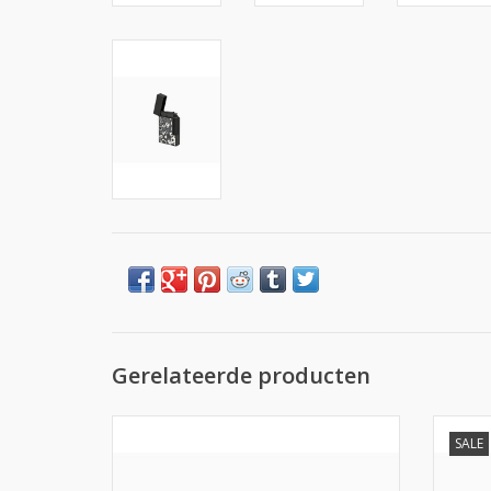
Gerelateerde producten
S.T. Dupont Cigar Cutter Mat zwart
S.T. Du
SALE
TOEVOEGEN AAN WINKELWAGEN
TO