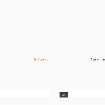
St. Dupont
Aan verlan
pont Cigar Cutter Carbon Fiery Lava
S.T. Dupont Cigar Cutter Carbon 
SALE
Cave
EVOEGEN AAN WINKELWAGEN
TOEVOEGEN AAN WINKELWA