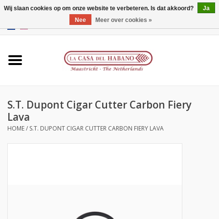
Wij slaan cookies op om onze website te verbeteren. Is dat akkoord?
Ja
Nee
Meer over cookies »
EUR
/
GBP
/
CNY
/
HKD
0 Artikelen - €0,00
Home
Accessoires
S.T. Dupont Cigar Cutter Carbon Fiery
Humidors
Lava
HOME
/
S.T. DUPONT CIGAR CUTTER CARBON FIERY LAVA
Over ons
Contact
Merken
Giftcards