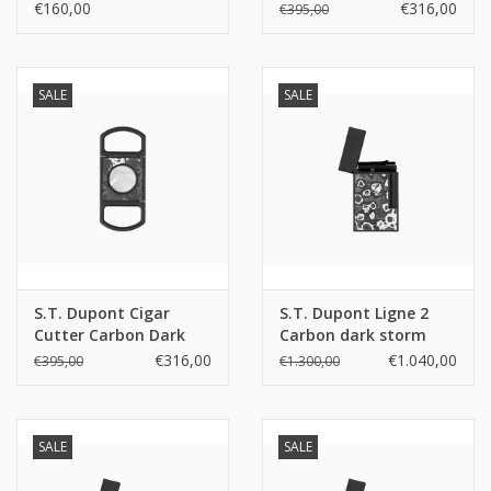
Cave
€160,00
€316,00
€395,00
SALE
SALE
S.T. Dupont Cigar
S.T. Dupont Ligne 2
Cutter Carbon Dark
Carbon dark storm
Storm
€316,00
€1.040,00
€395,00
€1.300,00
SALE
SALE