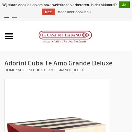
Wij slaan cookies op om onze website te verbeteren. Is dat akkoord?
Ja
Nee
Meer over cookies »
EUR
/
GBP
/
CNY
/
HKD
0 Artikelen - €0,00
Home
Accessoires
Adorini Cuba Te Amo Grande Deluxe
Humidors
HOME
/
ADORINI CUBA TE AMO GRANDE DELUXE
Over ons
Contact
Merken
Giftcards