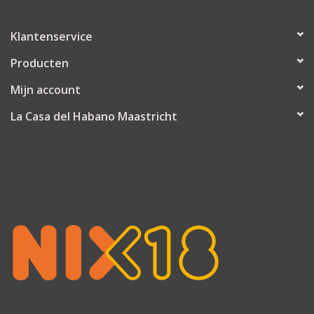
Inhoud:
60 gram
Afmeting:
Klantenservice
13x9 cm
Verpakt per stuk!
Producten
Mijn account
La Casa del Habano Maastricht