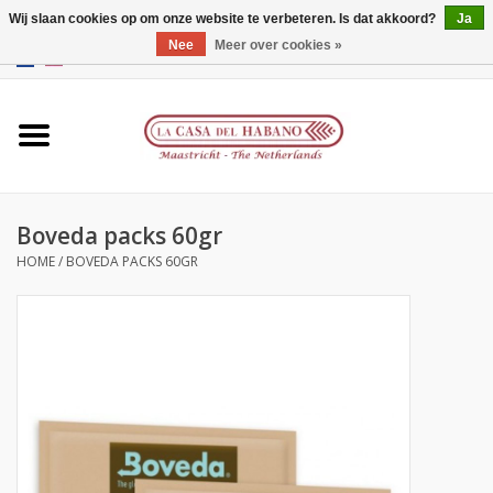
Wij slaan cookies op om onze website te verbeteren. Is dat akkoord?
Ja
Nee
Meer over cookies »
EUR
/
GBP
/
CNY
/
HKD
0 Artikelen - €0,00
Home
Accessoires
Boveda packs 60gr
Humidors
HOME
/
BOVEDA PACKS 60GR
Over ons
Contact
Merken
Giftcards