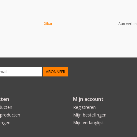
Xikar
Aan verlan
ABONNEER
cten
Mijn account
ducten
Registreren
producten
Mijn bestellingen
ingen
Mijn verlanglijst