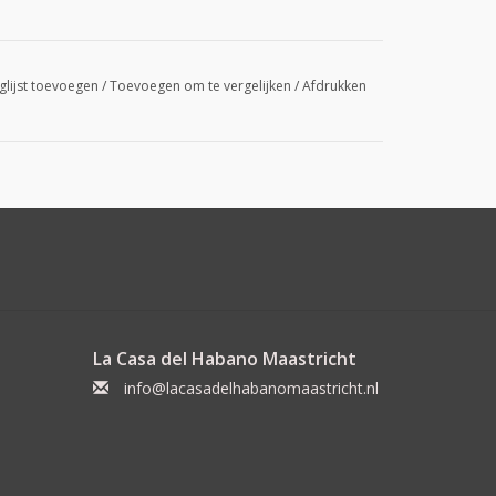
glijst toevoegen
/
Toevoegen om te vergelijken
/
Afdrukken
La Casa del Habano Maastricht
info@lacasadelhabanomaastricht.nl