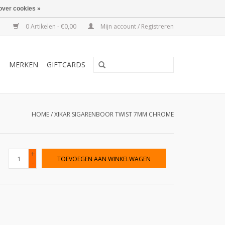
over cookies »
0 Artikelen - €0,00
Mijn account / Registreren
T
MERKEN
GIFTCARDS
HOME
/
XIKAR SIGARENBOOR TWIST 7MM CHROME
+
TOEVOEGEN AAN WINKELWAGEN
-