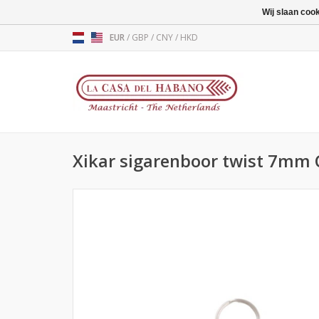
Wij slaan coo
EUR
/
GBP
/
CNY
/
HKD
Xikar sigarenboor twist 7mm