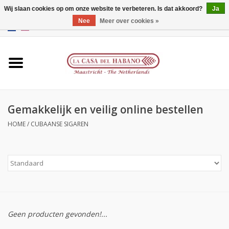
Wij slaan cookies op om onze website te verbeteren. Is dat akkoord?
Ja
Nee
Meer over cookies »
EUR
/
GBP
/
CNY
/
HKD
0 Artikelen - €0,00
Home
Accessoires
Gemakkelijk en veilig online bestellen
Humidors
HOME
/
CUBAANSE SIGAREN
Over ons
Contact
Merken
Geen producten gevonden!...
Giftcards