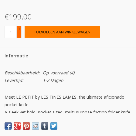
€199,00
+
TOEVOEGEN AAN WINKELWAGEN
-
Informatie
Beschikbaarheid:
Op voorraad
(4)
Levertijd:
1-2 Dagen
Meet LE PETIT by LES FINES LAMES, the ultimate aficionado
pocket knife.
A sleek yet bold, pocket sized, multi purpose friction folder knife
that you can also use to cut your cigars.