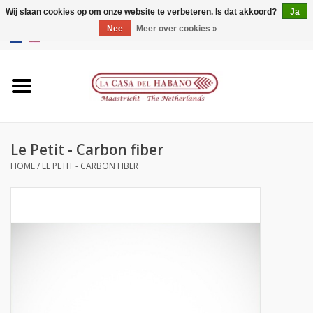
Wij slaan cookies op om onze website te verbeteren. Is dat akkoord?
Ja
Nee
Meer over cookies »
EUR
/
GBP
/
CNY
/
HKD
0 Artikelen - €0,00
Home
Accessoires
Le Petit - Carbon fiber
Humidors
HOME
/
LE PETIT - CARBON FIBER
Over ons
Contact
Merken
Giftcards