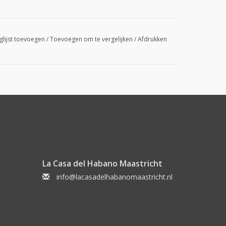
glijst toevoegen
/
Toevoegen om te vergelijken
/
Afdrukken
La Casa del Habano Maastricht
info@lacasadelhabanomaastricht.nl