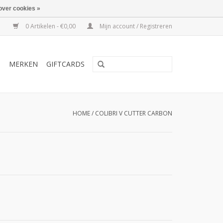
over cookies »
0 Artikelen - €0,00
Mijn account / Registreren
T
MERKEN
GIFTCARDS
HOME
/
COLIBRI V CUTTER CARBON