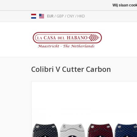
Wij slaan coo
EUR
/
GBP
/
CNY
/
HKD
Colibri V Cutter Carbon