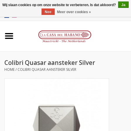
Wij slaan cookies op om onze website te verbeteren. Is dat akkoord?
Ja
Nee
Meer over cookies »
EUR
/
GBP
/
CNY
/
HKD
0 Artikelen - €0,00
Home
Accessoires
Colibri Quasar aansteker Silver
Humidors
HOME
/
COLIBRI QUASAR AANSTEKER SILVER
Over ons
Contact
Merken
Giftcards