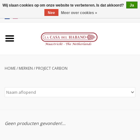
Wij slaan cookies op om onze website te verbeteren. Is dat akkoord?
Ja
Nee
Meer over cookies »
EUR
/
GBP
/
CNY
/
HKD
0 Artikelen - €0,00
Home
Accessoires
Humidors
HOME
/
MERKEN
/
PROJECT CARBON
Over ons
Contact
Merken
Geen producten gevonden!...
Giftcards